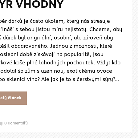
ÝR VHODNÝ
ěr dárků je často úkolem, který nás stresuje
řináší s sebou jistou míru nejistoty. Chceme, aby
 dárek byl originální, osobní, ale zároveň aby
těšil obdarovaného. Jednou z možností, které
oslední době získávají na popularitě, jsou
rkové koše plné lahodných pochoutek. Vždyť kdo
 odolal špízům s uzeninou, exotickému ovoce
o sklenici vína? Ale jak je to s čerstvými sýry?...
elý článek
0
Komentářů