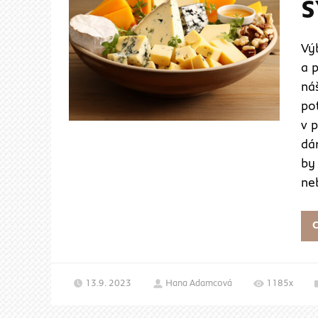
S
Výb
a p
náš
po
v p
dá
by
neb
C
13.9. 2023
Hana Adamcová
1185x