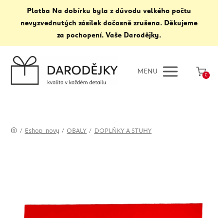
Platba Na dobírku byla z důvodu velkého počtu
nevyzvednutých zásilek dočasně zrušena. Děkujeme
za pochopení. Vaše Darodějky.
MENU
0
/
Eshop_novy
/
OBALY
/
DOPLŇKY A STUHY