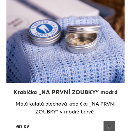
Krabička „NA PRVNÍ ZOUBKY“ růžová
Krabička „NA PRVNÍ ZOUBKY“ modrá
Malá kulatá plechová krabička „NA PRVNÍ
Malá kulatá plechová krabička „NA PRVNÍ
ZOUBKY“ v růžové barvě.
ZOUBKY“ v modré barvě.
60
60
Kč
Kč