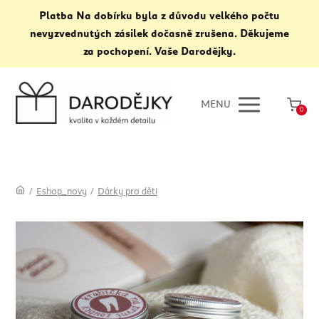
Platba Na dobírku byla z důvodu velkého počtu
nevyzvednutých zásilek dočasně zrušena. Děkujeme
za pochopení. Vaše Darodějky.
MENU
0
/
Eshop_novy
/
Dárky pro děti