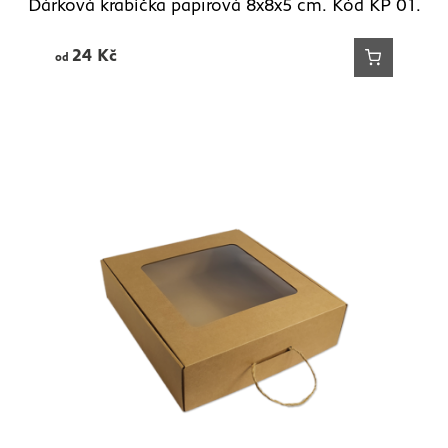
Dárková krabička papírová 8x8x5 cm. Kód KP 01.
24
Kč
od