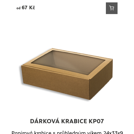
67
Kč
od
DÁRKOVÁ KRABICE KP07
Papírová krabice s průhledným víkem 24x33x9