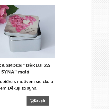
A SRDCE "DĚKUJI ZA
SYNA" malá
abička s motivem srdíčka a
tem Děkuji za syna.
Koupit