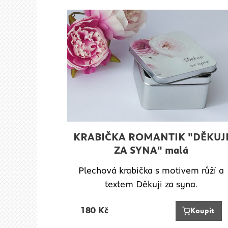
KRABIČKA ROMANTIK "DĚKUJ
ZA SYNA" malá
Plechová krabička s motivem růží a
textem Děkuji za syna.
180
Kč
Koupit