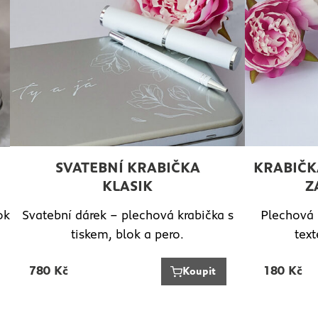
SVATEBNÍ KRABIČKA
KRABIČK
KLASIK
Z
Svatební dárek – plechová krabička s
Plechová 
ok
tiskem, blok a pero.
tex
780
Kč
180
Kč
Koupit