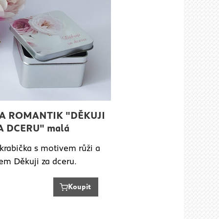
A ROMANTIK "DĚKUJI
A DCERU" malá
krabička s motivem růži a
tem Děkuji za dceru.
Koupit