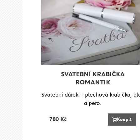
SVATEBNÍ KRABIČKA
ROMANTIK
Svatební dárek – plechová krabička, bl
a pero.
780
Kč
Koupit