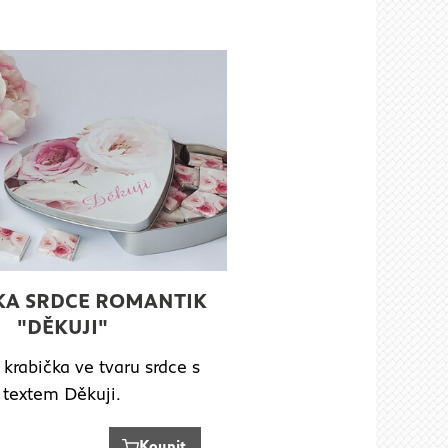
KA SRDCE ROMANTIK
"DĚKUJI"
krabička ve tvaru srdce s
textem Děkuji.
Koupit