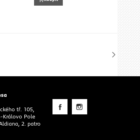
esa
ckého tř. 105,
-Královo Pole
ldiana, 2. patro