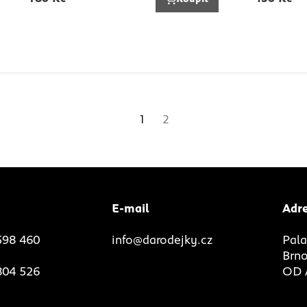
1
2
E-mail
Adr
598 460
info@darodejky.cz
Pala
Brno
804 526
OD A