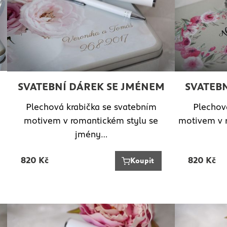
SVATEBNÍ DÁREK SE JMÉNEM
SVATEB
Plechová krabička se svatebním
Plechov
motivem v romantickém stylu se
motivem v r
jmény…
820
Kč
820
Kč
Koupit