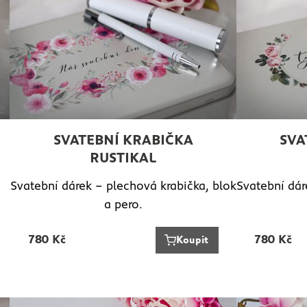
SVATEBNÍ KRABIČKA
SVA
RUSTIKAL
Svatební dárek – plechová krabička, blok
Svatební dár
a pero.
780
Kč
780
Kč
Koupit