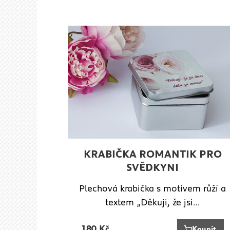
KRABIČKA ROMANTIK PRO
SVĚDKYNI
Plechová krabička s motivem růží a
textem „Děkuji, že jsi…
180
Kč
Koupit