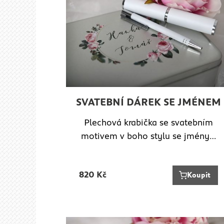
SVATEBNÍ DÁREK SE JMÉNEM
Plechová krabička se svatebním
motivem v boho stylu se jmény…
820
Kč
Koupit