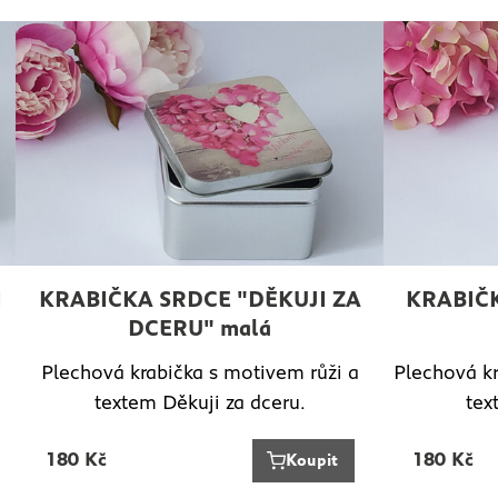
I
KRABIČKA SRDCE "DĚKUJI ZA
KRABIČK
DCERU" malá
Plechová krabička s motivem růži a
Plechová kr
textem Děkuji za dceru.
tex
180
Kč
180
Kč
Koupit