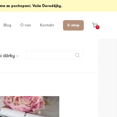
me za pochopení. Vaše Darodějky.
Blog
O nás
Kontakt
E-shop
0
í dárky