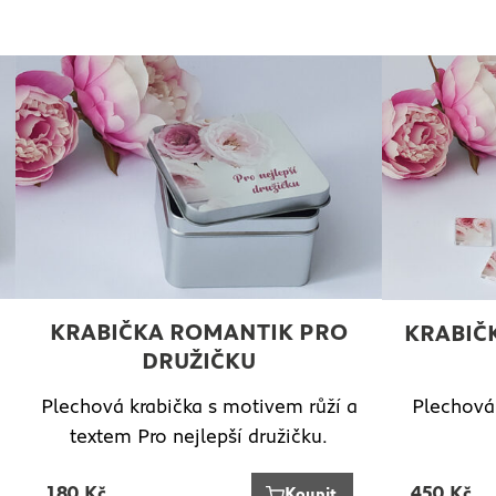
KRABIČKA ROMANTIK PRO
KRABIČ
DRUŽIČKU
Plechová krabička s motivem růží a
Plechová 
textem Pro nejlepší družičku.
180
Kč
450
Kč
Koupit