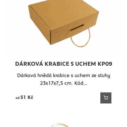
DÁRKOVÁ KRABICE S UCHEM KP09
Dárková hnědá krabice s uchem ze stuhy
23x17x7,5 cm. Kód…
51
Kč
od