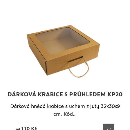
DÁRKOVÁ KRABICE S PRŮHLEDEM KP20
Dárková hnědá krabice s uchem z juty 32x30x9
cm. Kód…
110
Kč
od